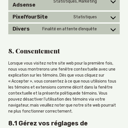
service
Statistiques, Marketing
Consent
Adsense
google-
to
fonts
service
PixelYourSite
Statistiques
Consent
google-
to
adsense
Divers
Finalité en attente d’enquête
service
Consent
pixelyoursite
to
service
8. Consentement
divers
Lorsque vous visitez notre site web pour la première fois,
nous vous montrerons une fenêtre contextuelle avec une
explication sur les témoins. Dès que vous cliquez sur
« Accepter », vous consentez à ce que nous utilisions tous
les témoins et extensions comme décrit dans la fenêtre
contextuelle et la présente politiquede témoins. Vous
pouvez désactiver l’utilisation des témoins via votre
navigateur, mais veuillez noter que notre site web pourrait
ne plus fonctionner correctement.
8.1 Gérez vos réglages de