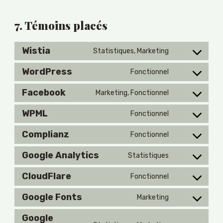
7. Témoins placés
Wistia
Statistiques, Marketing
Consent
to
WordPress
Fonctionnel
service
Consent
wistia
to
Facebook
Marketing, Fonctionnel
service
Consent
wordpress
to
WPML
Fonctionnel
service
Consent
facebook
to
Complianz
Fonctionnel
service
Consent
wpml
to
Google Analytics
Statistiques
service
Consent
complianz
to
CloudFlare
Fonctionnel
service
Consent
google-
to
Google Fonts
Marketing
analytics
service
Consent
cloudflare
to
Google